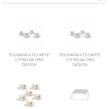
TUTTE LE CATEGORIE
ACCESSORI CUCINA
ACCESSORI TAVOLA
ACCESSORI VETRO
BAGNO
BAR
TOGNANA 4 TZ.CAFFE'
TOGNANA 4 TZ.CAFFE'
BILANCE
C/P RELAX ORO
C/P RELAX ORO
DESIGN
DESIGN
BOLLITORI E THERMOS
BRANDANI
CAFFETTERIA E RICAMBI
CALICI E BICCHIERI
CAMPEGGIO E GIARDINO