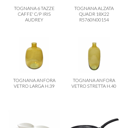
CARRELLI
TOGNANA 6 TAZZE
TOGNANA ALZATA
CARTA
CAFFE' C/P IRIS
QUADR 18X22
AUDREY
R5760N00154
COLTELLI E POSATE
COTTURA
FIORI ARTIFICIALI
FONDUES E PIETRE OLLARI
IL COCCIO
LA PASTA
TOGNANA ANFORA
TOGNANA ANFORA
LEGNO
VETRO LARGA H.39
VETRO STRETTA H.40
OGGETTISTICA
OMBRELLI
PASTICCERIA
PICCOLI ELETTRODOMESTICI