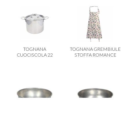
TOGNANA
TOGNANA GREMBIULE
CUOCISCOLA 22
STOFFA ROMANCE
TOGNANA INOX BOWL
TOGNANA INOX BOWL
14 R5760N70154
18 H6 R5760N60154