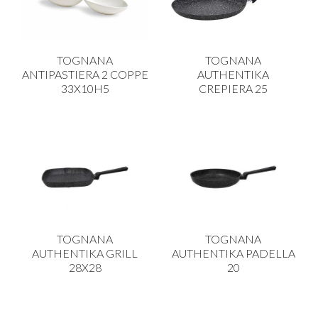
PLASTICA IN CUCINA
PORCELLANA
TOGNANA
TOGNANA
PULIZIA E IGIENE
ANTIPASTIERA 2 COPPE
AUTHENTIKA
33X10H5
CREPIERA 25
SCALE E SGABELLI
STOFFA
TENDI E STIRA
TUTTO PER L'OLIO
UTENSILI IN CUCINA
ZERBINI
TOGNANA
TOGNANA
AUTHENTIKA GRILL
AUTHENTIKA PADELLA
28X28
20