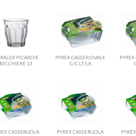
RALEX PICARDIE
PYREX CASSER.OVALE
PYREX
BICCHIERE 13
C/C LT.5,8
C
REX CASSERUOLA
PYREX CASSERUOLA
PYREX