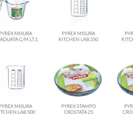
PYREX MISURA
PYREX MISURA
PY
ADUATA C/M LT.1
KITCHEN LAB 250
KITC
PYREX MISURA
PYREX STAMPO
PYR
ITCHEN LAB 500
CROSTATA 25
CROS