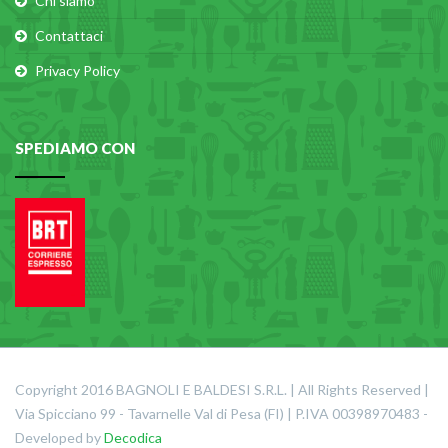
Chi siamo
Contattaci
Privacy Policy
SPEDIAMO CON
Copyright 2016 BAGNOLI E BALDESI S.R.L. | All Rights Reserved |
Via Spicciano 99 - Tavarnelle Val di Pesa (FI) | P.IVA 00398970483 -
Developed by
Decodica