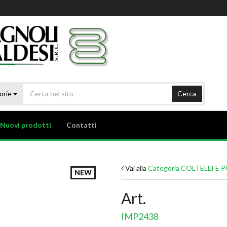
orie
Cerca
Nuovi prodotti
Contatti
Vai alla
Categoria COLTELLI E 
NEW
Art.
IMP2438