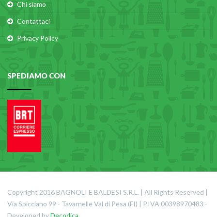
Chi siamo
Contattaci
Privacy Policy
SPEDIAMO CON
Copyright 2016 BAGNOLI E BALDESI S.R.L. | All Rights Reserved |
Via Spicciano 99 - Tavarnelle Val di Pesa (FI) | P.IVA 00398970483 -
Developed by
Decodica