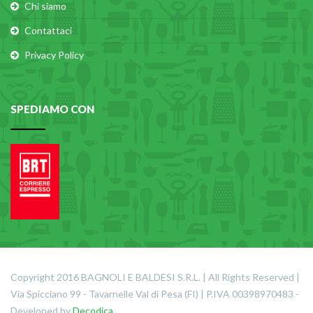
Chi siamo
Contattaci
Privacy Policy
SPEDIAMO CON
Copyright 2016 BAGNOLI E BALDESI S.R.L. | All Rights Reserved |
Via Spicciano 99 - Tavarnelle Val di Pesa (FI) | P.IVA 00398970483 -
Developed by
Decodica