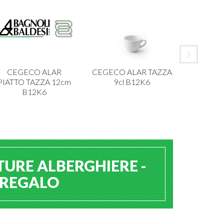
CEGECO ALAR
CEGECO ALAR TAZZA
IBCT P
PIATTO TAZZA 12cm
9cl B12K6
MELAMI
B12K6
TURE ALBERGHIERE -
A REGALO