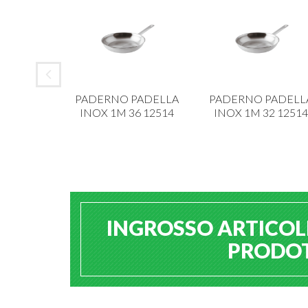
 ALAR
PADERNO PADELLA
PADERNO PADELL
IANCA 6
INOX 1M 36 12514
INOX 1M 32 12514
213
INGROSSO ARTICOLI
PRODOTT