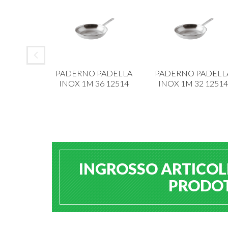
 ALAR
PADERNO PADELLA
PADERNO PADELL
IANCA 6
INOX 1M 36 12514
INOX 1M 32 12514
213
INGROSSO ARTICOLI
PRODOTT