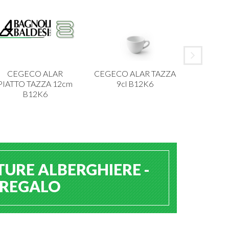
CEGECO ALAR
CEGECO ALAR TAZZA
IBCT P
PIATTO TAZZA 12cm
9cl B12K6
MELAMI
B12K6
TURE ALBERGHIERE -
A REGALO