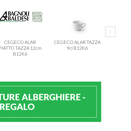
CEGECO ALAR
CEGECO ALAR TAZZA
IBCT P
PIATTO TAZZA 12cm
9cl B12K6
MELAMI
B12K6
TURE ALBERGHIERE -
A REGALO