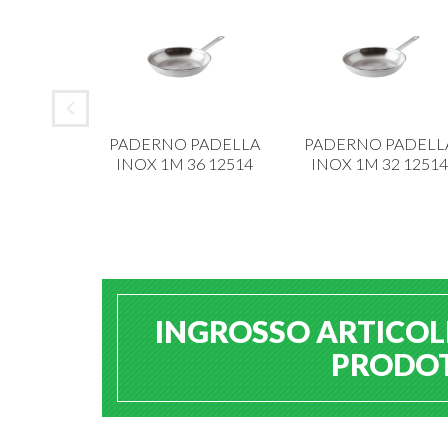
 ALAR
PADERNO PADELLA
PADERNO PADELL
IANCA 6
INOX 1M 36 12514
INOX 1M 32 12514
213
INGROSSO ARTICOLI
PRODOTT