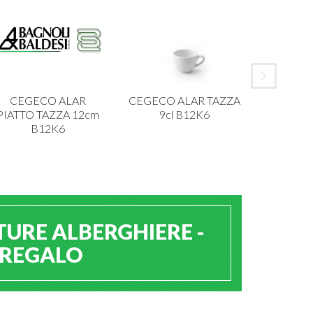
CEGECO ALAR
CEGECO ALAR TAZZA
IBCT P
PIATTO TAZZA 12cm
9cl B12K6
MELAMI
B12K6
TURE ALBERGHIERE -
A REGALO