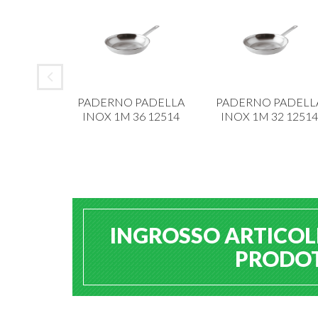
 ALAR
PADERNO PADELLA
PADERNO PADELL
IANCA 6
INOX 1M 36 12514
INOX 1M 32 12514
213
INGROSSO ARTICOLI
PRODOTT