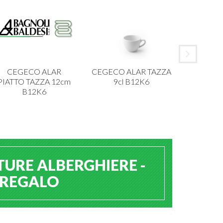
CEGECO ALAR
CEGECO ALAR TAZZA
IBCT P
PIATTO TAZZA 12cm
9cl B12K6
MELAMI
B12K6
TURE ALBERGHIERE -
A REGALO