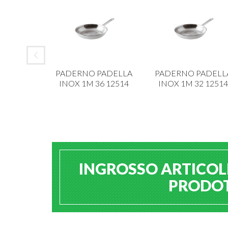
 ALAR
PADERNO PADELLA
PADERNO PADELL
IANCA 6
INOX 1M 36 12514
INOX 1M 32 12514
213
INGROSSO ARTICOLI
PRODOTT